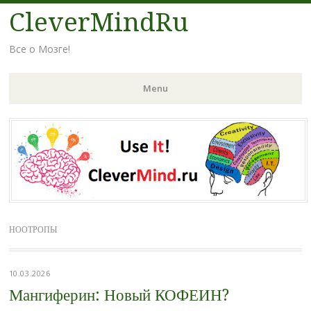
CleverMindRu
Все о Мозге!
Menu
Skip
to
content
НООТРОПЫ
10.03.2026
Мангиферин: Новый КОФЕИН?