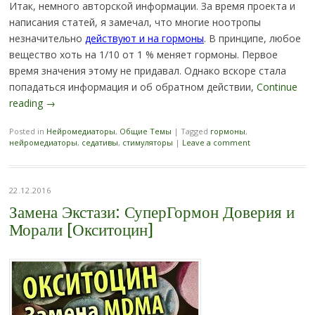
Итак, немного авторской информации. За время проекта и
написания статей, я замечал, что многие ноотропы
незначительно
действуют и на гормоны
. В принципе, любое
вещество хоть на 1/10 от 1 % меняет гормоны. Первое
время значения этому не придавал. Однако вскоре стала
попадаться информация и об обратном действии,
Continue
reading
→
Posted in
Нейромедиаторы
,
Общие Темы
|
Tagged
гормоны
,
нейромедиаторы
,
седативы
,
стимуляторы
|
Leave a comment
22.12.2016
Замена Экстази: СуперГормон Доверия и
Морали [Окситоцин]