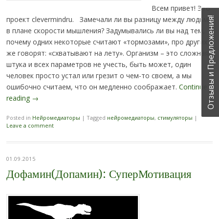
Всем привет! Это
проект clevermindru. Замечали ли вы разницу между людьми
Отзывы и Предложения!
в плане скорости мышления? Задумывались ли вы над тем,
почему одних некоторые считают «тормозами», про других
же говорят: «схватывают на лету». Организм – это сложная
штука и всех параметров не учесть, быть может, один
человек просто устал или грезит о чем-то своем, а мы
ошибочно считаем, что он медленно соображает.
Continue
reading
→
Posted in
Нейромедиаторы
|
Tagged
нейромедиаторы
,
стимуляторы
|
Leave a comment
01.09.2015
Дофамин(Допамин): СуперМотивация