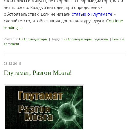
свои плюсы и минусы, нет хорошего нейромедиатора, как и
нет плохого. Каждый выгоден, при определенных
обстоятельствах. Если не читали
статью о Глутамате
–
сделайте это, чтобы знания дополняли друг друга.
Continue
reading
→
Posted in
Нейромедиаторы
|
Tagged
нейромедиаторы
,
седативы
|
Leave a
comment
28.12.2015
Глутамат, Разгон Мозга!