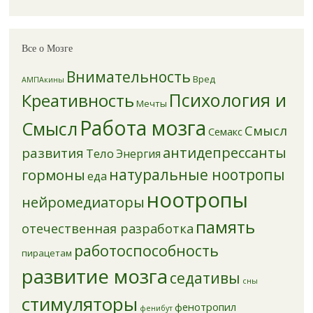
Все о Мозге
Внимательность
Вред
АМПАкины
Психология и
Креативность
Мечты
Работа мозга
Смысл
Смысл
Семакс
антидепрессанты
развития
Тело
Энергия
натуральные ноотропы
гормоны
еда
ноотропы
нейромедиаторы
память
отечественная разработка
работоспособность
пирацетам
развитие мозга
седативы
сны
стимуляторы
фенотропил
фенибут