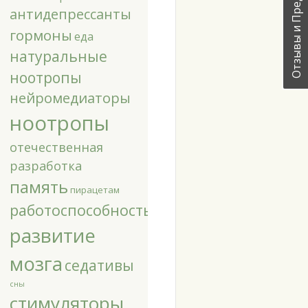
Отзывы и Предложения!
антидепрессанты
гормоны
еда
натуральные
ноотропы
нейромедиаторы
ноотропы
отечественная
разработка
память
пирацетам
работоспособность
развитие
мозга
седативы
сны
стимуляторы