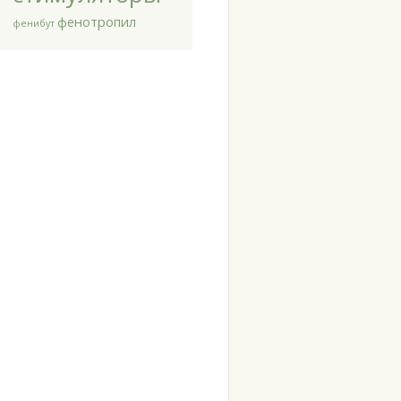
фенотропил
фенибут