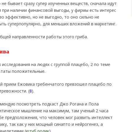
 не бывает сразу супер изученных веществ, сначала идут
 при наличии финансовой выгоды, у фирмы есть интерес
во эффективно, но не выгодно, то оно сильно не
ыть суперпопулярно, для меньших вложений в маркетинг.
общей направленности работы этого гриба.
ива
 исследования на людях с группой плацебо, 2 по теме
льтаты положительные.
ный прием Ежовика гребенчатого превзошел плацебо по
тревожности. (
8
).
омендую посмотреть подкаст Джо Рогана и Пола
итическое мышление на максимум, там ученый 2 часа
ебе предположения, что человек мог развить интеллект
ку, так как у них мощный синапто и нейрогенез, а
ячелетиями (
ютуб ролик
).