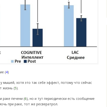
ие (
4
)
у мышей, хотя это так себе эффект, потому что сейчас
т жизнь (
5
).
 раке печени (
6
), но и тут периодически есть сообщение
очь при раке, тот же ресвератрол.