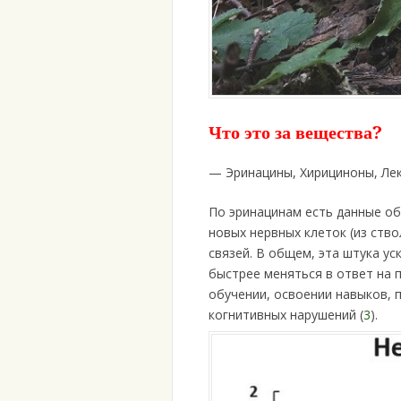
Что это за вещества?
— Эринацины, Хирициноны, Ле
По эринацинам есть данные о
новых нервных клеток (из ств
связей. В общем, эта штука ус
быстрее меняться в ответ на 
обучении, освоении навыков, п
когнитивных нарушений (
3
).