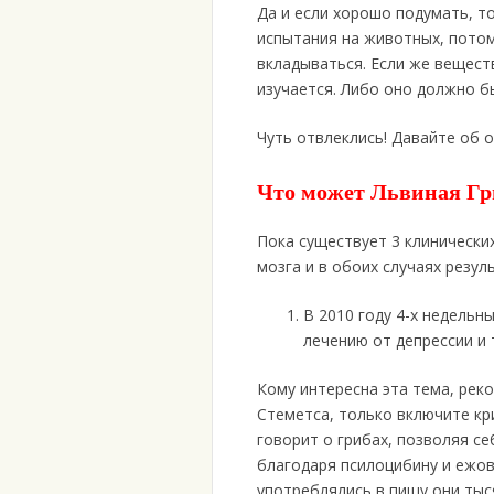
Да и если хорошо подумать, то
испытания на животных, потом
вкладываться. Если же вещест
изучается. Либо оно должно б
Чуть отвлеклись! Давайте об 
Что может Львиная Гр
Пока существует 3 клинических
мозга и в обоих случаях резу
В 2010 году 4-х недель
лечению от депрессии и 
Кому интересна эта тема, рек
Стеметса, только включите кр
говорит о грибах, позволяя с
благодаря псилоцибину и ежови
употреблялись в пищу они тыс