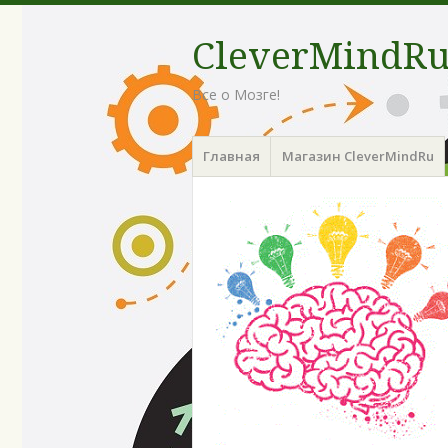
CleverMindR
Все о Мозге!
Menu
Skip
Главная
Магазин CleverMindRu
to
content