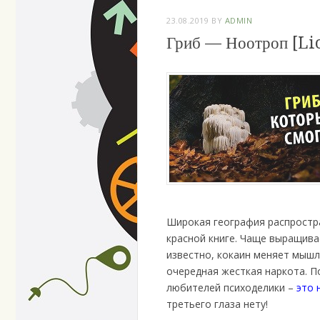
23.08.2019
BY
ADMIN
Гриб — Ноотроп [Li
Широкая география распростран
красной книге. Чаще выращивает
известно, кокаин меняет мышл
очередная жесткая наркота. П
любителей психоделики –
это 
третьего глаза нету!