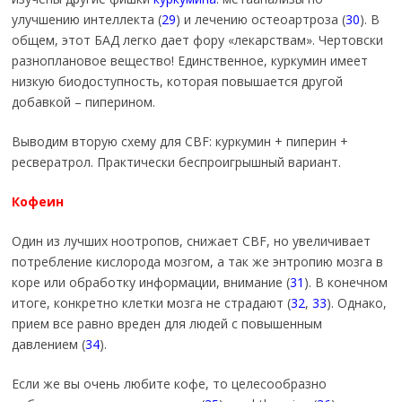
улучшению интеллекта (
29
) и лечению остеоартроза (
30
). В
общем, этот БАД легко дает фору «лекарствам». Чертовски
разноплановое вещество! Единственное, куркумин имеет
низкую биодоступность, которая повышается другой
добавкой – пиперином.
Выводим вторую схему для CBF: куркумин + пиперин +
ресвератрол. Практически беспроигрышный вариант.
Кофеин
Один из лучших ноотропов, снижает CBF, но увеличивает
потребление кислорода мозгом, а так же энтропию мозга в
коре или обработку информации, внимание (
31
). В конечном
итоге, конкретно клетки мозга не страдают (
32
,
33
). Однако,
прием все равно вреден для людей с повышенным
давлением (
34
).
Если же вы очень любите кофе, то целесообразно