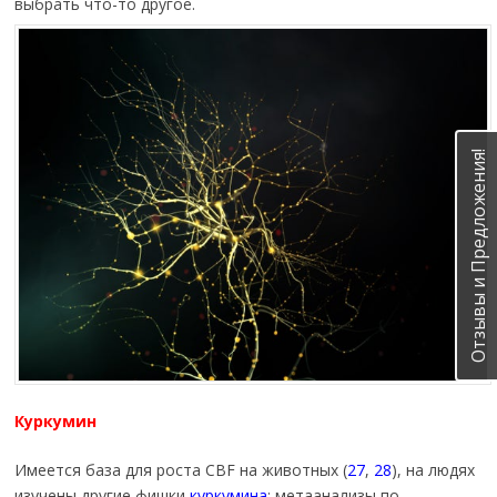
выбрать что-то другое.
Отзывы и Предложения!
Куркумин
Имеется база для роста CBF на животных (
27
,
28
), на людях
изучены другие фишки
куркумина
: метаанализы по