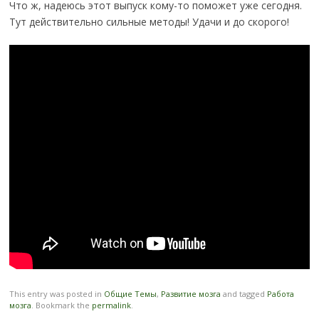
Что ж, надеюсь этот выпуск кому-то поможет уже сегодня.
Тут действительно сильные методы! Удачи и до скорого!
This entry was posted in
Общие Темы
,
Развитие мозга
and tagged
Работа
мозга
. Bookmark the
permalink
.