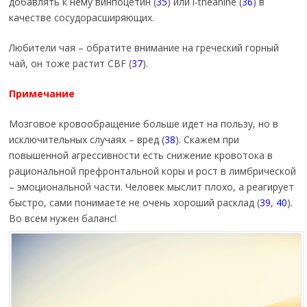
добавлять к нему винпоцетин (
35
) или l-theanine (
36
) в
качестве сосудорасширяющих.
Любители чая – обратите внимание на греческий горный
чай, он тоже растит CBF (
37
).
Примечание
Мозговое кровообращение больше идет на пользу, но в
исключительных случаях – вред (
38
). Скажем при
повышенной агрессивности есть снижение кровотока в
рациональной префронтальной коры и рост в лимбрической
– эмоциональной части. Человек мыслит плохо, а реагирует
быстро, сами понимаете не очень хороший расклад (
39
,
40
).
Во всем нужен баланс!