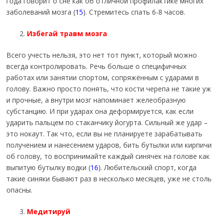
года говорит о сне как об отличной профилактике многих
заболеваний мозга (
15
). Стремитесь спать 6-8 часов.
Избегай травм мозга
Всего учесть нельзя, это нет тот пункт, который можно
всегда контролировать. Речь больше о специфичных
работах или занятии спортом, сопряжённым с ударами в
голову. Важно просто понять, что кости черепа не такие уж
и прочные, а внутри мозг напоминает желеобразную
субстанцию. И при ударах она деформируется, как если
ударить пальцем по стаканчику йогурта. Сильный же удар –
это нокаут. Так что, если вы не планируете зарабатывать
получением и нанесением ударов, бить бутылки или кирпичи
об голову, то воспринимайте каждый синячек на голове как
выпитую бутылку водки (
16
). Любительский спорт, когда
такие синяки бывают раз в несколько месяцев, уже не столь
опасны.
Медитируй