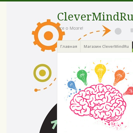
CleverMindR
Все о Мозге!
Menu
Skip
Главная
Магазин CleverMindRu
to
content