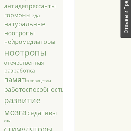
Отзывы и Предложения!
антидепрессанты
гормоны
еда
натуральные
ноотропы
нейромедиаторы
ноотропы
отечественная
разработка
память
пирацетам
работоспособность
развитие
мозга
седативы
сны
стимуляторы