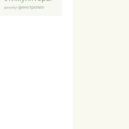
фенотропил
фенибут