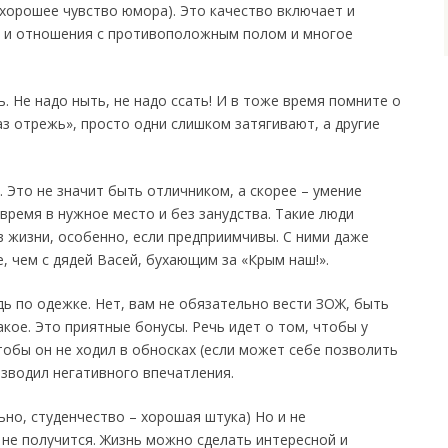
 хорошее чувство юмора). Это качество включает и
й, и отношения с противоположным полом и многое
 Не надо ныть, не надо ссать! И в тоже время помните о
аз отрежь», просто одни слишком затягивают, а другие
 Это не значит быть отличником, а скорее – умение
время в нужное место и без занудства. Такие люди
в жизни, особенно, если предприимчивы. С ними даже
, чем с дядей Васей, бухающим за «Крым наш!».
ь по одежке. Нет, вам не обязательно вести ЗОЖ, быть
кое. Это приятные бонусы. Речь идет о том, чтобы у
тобы он не ходил в обносках (если может себе позволить
изводил негативного впечатления.
ьно, студенчество – хорошая штука) Но и не
 не получится. Жизнь можно сделать интересной и