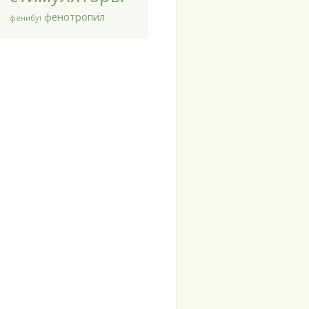
фенотропил
фенибут