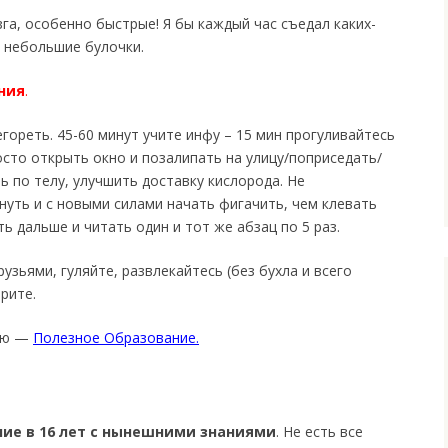
га, особенно быстрые! Я бы каждый час съедал каких-
, небольшие булочки.
ния
.
гореть. 45-60 минут учите инфу – 15 мин прогуливайтесь
осто открыть окно и позалипать на улицу/поприседать/
ь по телу, улучшить доставку кислорода. Не
нуть и с новыми силами начать фигачить, чем клевать
ть дальше и читать один и тот же абзац по 5 раз.
рузьями, гуляйте, развлекайтесь (без бухла и всего
орите.
тью —
Полезное Образование.
ние в 16 лет с нынешними знаниями
. Не есть все