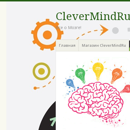
CleverMindR
Все о Мозге!
Menu
Skip
Главная
Магазин CleverMindRu
to
content