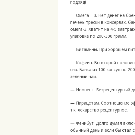
подряд!
— Омега – 3. Нет денег на бре
печень трески в консервах, бан
омега-3. Хватит на 4-5 завтра
упаковке по 200-300 грамм.
— Витамины. При хорошем пита
— Кофеин. Во второй половине 
сна. Банка из 100 капсул по 20
зеленый чай.
— Ноопепт. Безрецептурный до
— Пирацетам. Соотношение эф
т.к. лекарство рецептурное.
— Фенибут. Долго думал включа
обычный день и если бы стал с