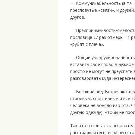
— Коммуникабельность (в т.ч.
пресловутые «связи», и друзе
другое.
— Предприимчивость/смелость.
пословице «7 раз отмерь – 1 р
«рубят с плеча».
— Общий ум, эрудированность.
вставить свое слово в нужное 
просто не могут не преуспеть 
разговаривать куда интереснее
— Внешний вид. Встречают вед
стройным, спортивным и все та
человека не воняло изо рта, ч
другую одежду). Чтобы не про
Так что готовьтесь основател
расстраивайтесь, если чего-то