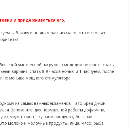
товки и придерживаться его.
Рисуем табличку и по дням расписываем, что и сколько
иоритеты!
и бешеной умственной нагрузке в молодом возрасте спать
ный вариант: спать 8-9 часов ночью и 1 час днем, после
ил не меньше мощного стимулятора
.
одному из самых важных экзаменов – это бред дикий.
льзя. Запомните: для нормальной работы дофамина,
ругих медиаторов – кушаем продукты, богатые
Это молоко и молочные продукты, яйца, мясо, рыба.