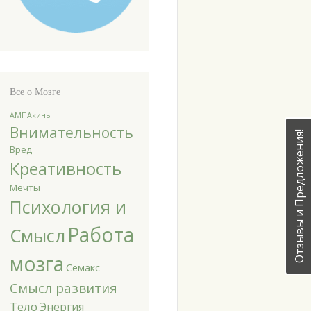
Все о Мозге
АМПАкины
Внимательность
Отзывы и Предложения!
Вред
Креативность
Мечты
Психология и
Работа
Смысл
мозга
Семакс
Смысл развития
Тело
Энергия