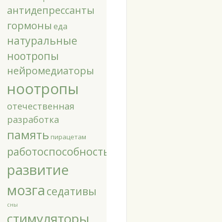
антидепрессанты
гормоны
еда
натуральные
ноотропы
нейромедиаторы
ноотропы
отечественная
разработка
память
пирацетам
работоспособность
развитие
мозга
седативы
сны
стимуляторы