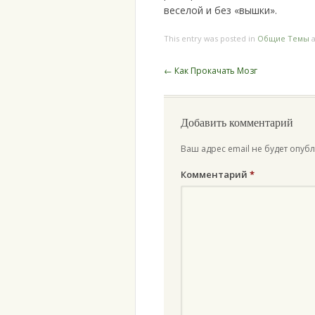
веселой и без «вышки».
This entry was posted in
Общие Темы
a
Post
←
Как Прокачать Мозг
navigation
Добавить комментарий
Ваш адрес email не будет опуб
Комментарий
*