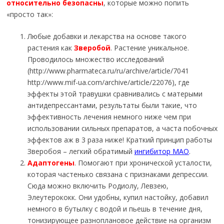
относительно безопасны
, которые можно попить
«просто так»:
Любые добавки и лекарства на основе такого
растения как
Зверобой
. Растение уникальное.
Проводилось множество исследований
(http://www.pharmateca.ru/ru/archive/article/7041
http://www.mif-ua.com/archive/article/22076), где
эффекты этой травушки сравнивались с матерыми
антидепрессантами, результаты были такие, что
эффективность лечения немного ниже чем при
использовании сильных препаратов, а часта побочных
эффектов аж в 3 раза ниже! Краткий принцип работы
Зверобоя – легкий обратимый
ингибитор МАО
.
Адаптогены
. Помогают при хронической усталости,
которая частенько связана с признаками депрессии.
Сюда можно включить Родиолу, Левзею,
Элеутерококк. Они удобны, купил настойку, добавил
немного в бутылку с водой и пьешь в течение дня,
тонизирующее разноплановое действие на организм