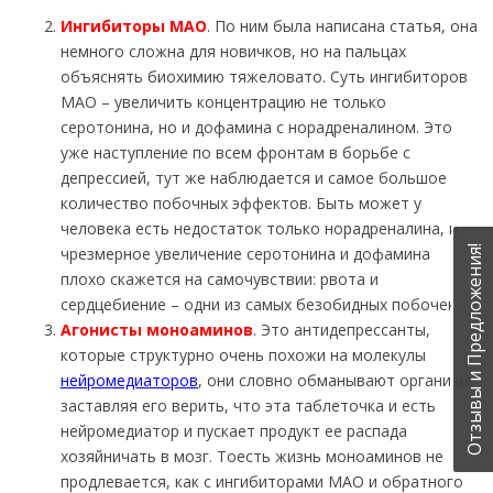
Ингибиторы МАО
. По ним была написана статья, она
немного сложна для новичков, но на пальцах
объяснять биохимию тяжеловато. Суть ингибиторов
МАО – увеличить концентрацию не только
серотонина, но и дофамина с норадреналином. Это
уже наступление по всем фронтам в борьбе с
депрессией, тут же наблюдается и самое большое
количество побочных эффектов. Быть может у
человека есть недостаток только норадреналина, и
чрезмерное увеличение серотонина и дофамина
Отзывы и Предложения!
плохо скажется на самочувствии: рвота и
сердцебиение – одни из самых безобидных побочек.
Агонисты моноаминов
. Это антидепрессанты,
которые структурно очень похожи на молекулы
нейромедиаторов
, они словно обманывают организм,
заставляя его верить, что эта таблеточка и есть
нейромедиатор и пускает продукт ее распада
хозяйничать в мозг. Тоесть жизнь моноаминов не
продлевается, как с ингибиторами МАО и обратного