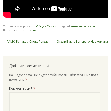
This entry was posted in
Общие Темы
and tagged
антидепрессанты
.
Bookmark the
permalink
.
Post
←
ГАМК, Релакс и Спокойствие
Отзыв Баклофенового Наркомана
navigation
→
Добавить комментарий
Ваш адрес email не будет опубликован.
Обязательные поля
помечены
*
Комментарий
*