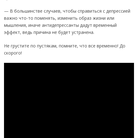
— В большинстве случаев, чтобы справиться с депрессией
важно что-то поменять, изменить образ жизни или
мышления, иначе антидепрессанты дадут временный
эффект, ведь причина не будет устранена.
Не грустите по пустякам, помните, что все временно! До
скорого!