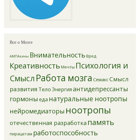
Все о Мозге
Внимательность
Вред
АМПАкины
Психология и
Креативность
Мечты
Работа мозга
Смысл
Смысл
Семакс
антидепрессанты
развития
Тело
Энергия
натуральные ноотропы
гормоны
еда
ноотропы
нейромедиаторы
память
отечественная разработка
работоспособность
пирацетам