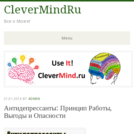
CleverMindRu
Все о Мозге!
Menu
Skip
to
content
21.01.2016
BY
ADMIN
Антидепрессанты: Принцип Работы,
Выгоды и Опасности