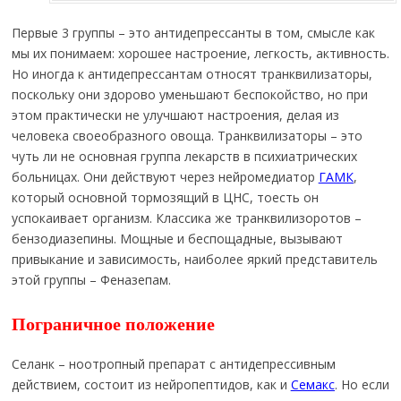
Первые 3 группы – это антидепрессанты в том, смысле как
мы их понимаем: хорошее настроение, легкость, активность.
Но иногда к антидепрессантам относят транквилизаторы,
поскольку они здорово уменьшают беспокойство, но при
этом практически не улучшают настроения, делая из
человека своеобразного овоща. Транквилизаторы – это
чуть ли не основная группа лекарств в психиатрических
больницах. Они действуют через нейромедиатор
ГАМК
,
который основной тормозящий в ЦНС, тоесть он
успокаивает организм. Классика же транквилизоротов –
бензодиазепины. Мощные и беспощадные, вызывают
привыкание и зависимость, наиболее яркий представитель
этой группы – Феназепам.
Пограничное положение
Селанк – ноотропный препарат с антидепрессивным
действием, состоит из нейропептидов, как и
Семакс
. Но если