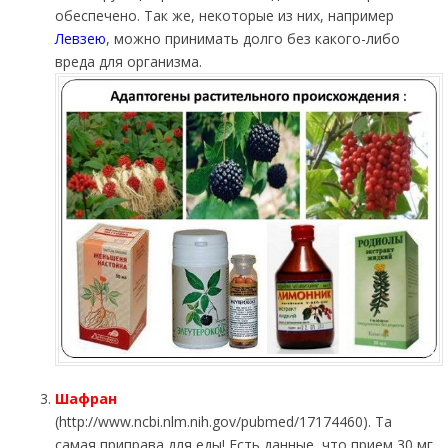
обеспечено. Так же, некоторые из них, например
Левзею
, можно принимать долго без какого-либо
вреда для организма.
Шафран
(http://www.ncbi.nlm.nih.gov/pubmed/17174460). Та
самая приправа для еды! Есть данные, что прием 30 мг